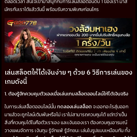
ตลอดเวลา สนใจเข้ามาสนุกกับการเล่นสล็อตอันดับ 1 ของเรา มาส
มัครกับเราได้แล้ววันนี้ พร้อมรับความพิเศษก่อนใคร
เล่นสล็อตให้ได้เงินง่าย ๆ ด้วย 6 วิธีการเล่นของ
เกมดังนี้
1. ต้องรู้จักควบคุมตัวเองเมื่อเล่นเกมสล็อตออนไลน์ให้ได้เงินจริง
ในการเล่นสล็อตออนไลน์นั้น
ทดลองเล่นสล็อต
จะออกอะไรสุ่มออก
มาแล้วจะถูกไลน์เดิมพันหรือไม่ เราไม่สามารถควบคุมได้ แต่ทว่าเป็น
สิ่งที่ควบคุมได้ในคือตัวเราเอง และเงินของเรา ต้องควบคุมอารมณ์
วางแผนจัดการ เงินทุน รู้จักแพ้ รู้จักชนะ เล่นในรูปแบบเหมือนกัน ทั้ง