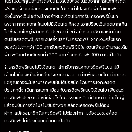
โปรโมชั่นที่คุณสามารถพบเห็นได้บ่อยครั้ง เนื่องจากการแจกเครดิต
ฟรีจะเปรียบเสมือนการแจกเงินให้คุณนำไปลงเดิมพันได้แบบฟรี ๆ
ดังนั้นทางเว็บไซต์จะมีการกำหนดเงื่อนไขการรับเครดิตฟรีขึ้นมา
เพราะหากจะแจกให้แบบไม่มีเงื่อนไข ก็คงจะเอาเปรียบเว็บไซต์มากเกิน
ไป ซึ่งส่วนใหญ่แล้วเครดิตประเภทนี้จะมี สมัครสมาชิก และยืนยันตัว
ตนรับเครดิตฟรี, ฝากเงินครั้งแรกรับเครดิตฟรี, ฝากเงินครั้งแรก
ของวันไม่ต่ำกว่า 100 บาทรับเครดิตฟรี 50%, ชวนเพื่อนเข้ามาลงเดิม
พัน พร้อมฝากเงินขั้นต่ำ 300 บาท รับเครดิตฟรี 100 บาท เป็นต้น
2. เครดิตฟรีแบบไม่มีเงื่อนไข : สำหรับการแจกเครดิตฟรีแบบไม่มี
เงื่อนไขนั้น จะเป็นอีกหนึ่งประเภทที่หลาย ๆ ท่านชื่นชอบเป็นอย่างมาก
แต่คุณอาจจะไม่สามารถพบเห็นได้บ่อยนัก โดยการแจกเครดิต
ประเภทนี้จะเป็นการแจกเหมือนกับเครดิตฟรีแบบมีเงื่อนไข เพียงแต่
เครดิตฟรีประเภทนี้จะมีเงื่อนไขในการรับเครดิตที่น้อยกว่า ส่วนใหญ่
แล้วจะเป็นการจัดโปรโมชันจำพวก สล็อตเครดิตฟรีไม่ต้อง
ฝาก, สมัครสมาชิกรับเครดิตฟรี ไม่ต้องฝาก ไม่ต้องแชร์, สล็อต
เครดิตฟรีไม่ต้องยืนยันตัวตน เป็นต้น