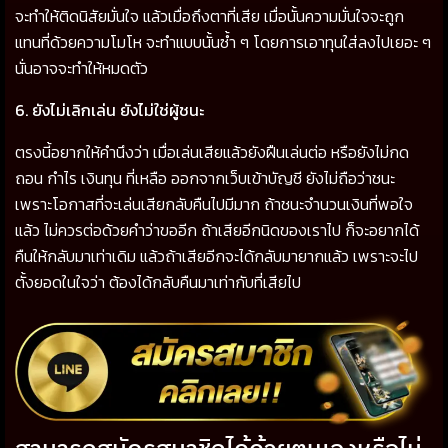
จะทำให้ติดนิสัยมั่นใจ แล้วเมื่อถึงตาที่เสีย เมื่อนั้นความมั่นใจจะถูก
แทนที่ด้วยความโมโห จะทำแบบนั้นซ้ำ ๆ โดยการเอาทุนใส่ลงไปเยอะ ๆ
นั่นอาจจะทำให้หมดตัว
6. ยังไม่เลิกเล่น ยังไม่ใช่ผู้ชนะ
ตรงนี้อยากให้คำนึงว่า เมื่อเล่นเสียแล้วยังฝืนเล่นต่อ หรือยังไม่กด
ถอน กำไร เงินทุน ที่เหลือ ออกจากเว็บเข้าบัญชี ยังไม่ถือว่าชนะ
เพราะโอกาสที่จะเล่นเสียกลับคืนไปมีมาก ถ้าชนะจำนวนเงินที่พอใจ
แล้ว ไม่ควรต่อด้วยคำว่าขออีก ถ้าเสียอีกนิดของเราไป ก็จะอยากได้
คืนให้กลับมาเท่าเดิม แล้วถ้าเสียอีกจะได้กลับมายากแล้ว เพราะจะไป
ตั้งยอดในใจว่า ต้องได้กลับคืนมาเท่ากับที่เสียไป