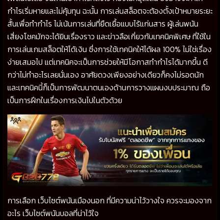
กำไรเริ่มหายและไม่คุ้มทุน ฉะนั้น การเล่นสล็อตจะต้องตั้งเป้าหมายระยะ
สั้นเพื่อทำกำไร ไม่เน้นการเล่นที่ยืดเยื้อแบบไร้แก่นสาร ผู้เล่นพนัน
เสี่ยงโชคมักจะได้ยินเรื่องราว และข่าวลือเกี่ยวกับเทคนิคพิเศษ ที่ใช้ใน
การเล่นเกมสล็อตให้ได้เงิน ซึ่งการใช้เทคนิคให้ได้ผล 100% ไม่ใช่เรื่อง
ง่ายเสมอไป แต่เทคนิคจะเป็นการช่วยให้มีโอกาสทำกำไรได้มากขึ้น ดี
กว่าไม่ทำอะไรเลยนั่นเอง อาศัยดวงเพียงอย่างเดียวก็คงไม่รอดนัก
และเทคนิคนี้ก็เป็นการพัฒนาตนเองด้านการวางแผนงบประมาณ ถือ
เป็นการฝึกในเรื่องการเงินไปในตัวด้วย
การเลือก เว็บไซต์พนันเมืองนอก ที่มีความน่าไว้วางใจ ควรจะมองจาก
อะไร เว็บไซต์พนันบอลที่น่าไว้ใจ