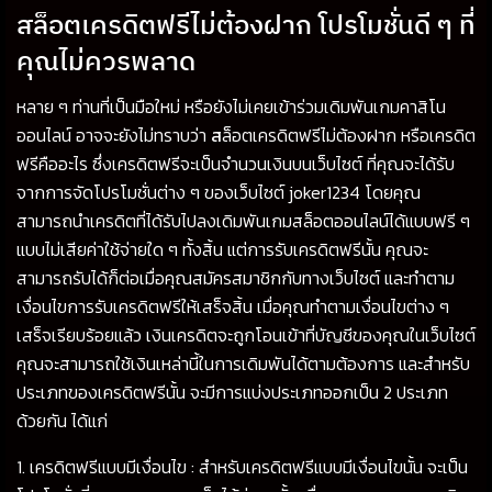
สล็อตเครดิตฟรีไม่ต้องฝาก โปรโมชั่นดี ๆ ที่
คุณไม่ควรพลาด
หลาย ๆ ท่านที่เป็นมือใหม่ หรือยังไม่เคยเข้าร่วมเดิมพันเกมคาสิโน
ออนไลน์ อาจจะยังไม่ทราบว่า
ส
ล็อตเครดิตฟรีไม่ต้องฝาก หรือเครดิต
ฟรีคืออะไร ซึ่งเครดิตฟรีจะเป็นจำนวนเงินบนเว็บไซต์ ที่คุณจะได้รับ
จากการจัดโปรโมชั่นต่าง ๆ ของเว็บไซต์ joker1234 โดยคุณ
สามารถนำเครดิตที่ได้รับไปลงเดิมพันเกมสล็อตออนไลน์ได้แบบฟรี ๆ
แบบไม่เสียค่าใช้จ่ายใด ๆ ทั้งสิ้น แต่การรับเครดิตฟรีนั้น คุณจะ
สามารถรับได้ก็ต่อเมื่อคุณสมัครสมาชิกกับทางเว็บไซต์ และทำตาม
เงื่อนไขการรับเครดิตฟรีให้เสร็จสิ้น เมื่อคุณทำตามเงื่อนไขต่าง ๆ
เสร็จเรียบร้อยแล้ว เงินเครดิตจะถูกโอนเข้าที่บัญชีของคุณในเว็บไซต์
คุณจะสามารถใช้เงินเหล่านี้ในการเดิมพันได้ตามต้องการ และสำหรับ
ประเภทของเครดิตฟรีนั้น จะมีการแบ่งประเภทออกเป็น 2 ประเภท
ด้วยกัน ได้แก่
1. เครดิตฟรีแบบมีเงื่อนไข : สำหรับเครดิตฟรีแบบมีเงื่อนไขนั้น จะเป็น