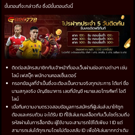
ขั้นตอนที่จะกล่าวถึง ซึ่งมีขั้นตอนดังนี้
ติดต่อสมัครสมาชิกกับเจ้าหน้าที่ของเว็บผ่านช่องทางต่างๆ เช่น
ไลน์ เฟสบุ๊ค พนักงานคอลเซ็นเตอร์
กรอกข้อมูลที่จำเป็นซึ่งจะต้องเป็นความจริงทุกประการ ได้แก่ ชื่อ
นามสกุลจริง บัญชีธนาคาร เลขที่บัญชี หมายเลขโทรศัพท์ ไอดี
ไลน์
เมื่อทีมความงามตรวจสอบข้อมูลการสมัครที่ผู้เล่นส่งมาให้ถูก
ต้องและครบถ้วน จะได้รับ ID ที่ใช้เล่นเกมสล็อตกับเว็บไซต์รวมถึง
รหัสผ่านในการล็อกอิน ผู้ใช้งานจะสามารถใช้ได้เพียง 1 ID แต่
สามารถเล่นได้ทุกเกมโดยไม่ต้องสลับ ID เพื่อให้เล่นยากกว่าเดิม