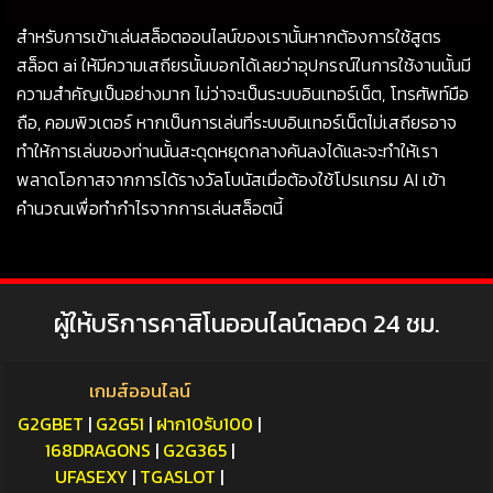
สำหรับการเข้าเล่นสล็อตออนไลน์ของเรานั้นหากต้องการใช้สูตร
สล็อต ai ให้มีความเสถียรนั้นบอกได้เลยว่าอุปกรณ์ในการใช้งานนั้นมี
ความสำคัญเป็นอย่างมาก ไม่ว่าจะเป็นระบบอินเทอร์เน็ต, โทรศัพท์มือ
ถือ, คอมพิวเตอร์ หากเป็นการเล่นที่ระบบอินเทอร์เน็ตไม่เสถียรอาจ
ทำให้การเล่นของท่านนั้นสะดุดหยุดกลางคันลงได้และจะทำให้เรา
พลาดโอกาสจากการได้รางวัลโบนัสเมื่อต้องใช้โปรแกรม AI เข้า
คำนวณเพื่อทำกำไรจากการเล่นสล็อตนี้
ผู้ให้บริการคาสิโนออนไลน์ตลอด 24 ชม.
เกมส์ออนไลน์
G2GBET
|
G2G51
|
ฝาก10รับ100
|
168DRAGONS
|
G2G365
|
UFASEXY
|
TGASLOT
|