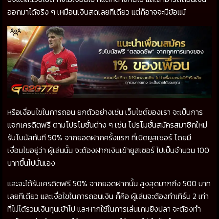
ออกมาได้จริง ๆ เหมือนเงินสดเลยทีเดียว แต่ก็อาจจะมีข้อแม้
หรือเงื่อนไขในการถอน ยกตัวอย่างเช่น เว็บไซต์ของเรา จะเป็นการ
แจกเครดิตฟรี ตามโปรโมชั่นต่าง ๆ เช่น โปรโมชั่นสมัครสมาชิกใหม่
รับโบนัสทันที 50% จากยอดฝากครั้งแรก ที่เปิดยูสเซอร์ โดยมี
เงื่อนไขอยู่ว่า ผู้เล่นนั้น จะต้องฝากเงินเข้ายูสเซอร์ ไปเป็นจำนวน 100
บาทขึ้นไปนั่นเอง
และจะได้รับเครดิตฟรี 50% จากยอดฝากนั้น สูงสุดมากถึง 500 บาท
เลยทีเดียว และเงื่อไขในการถอนเงิน ก็คือ ผู้เล่นจะต้องทำเทิร์น 2 เท่า
ที่ไม่ได้รวมเงินทุนเข้าไป และหากใช้ในการเล่นเกมยิงปลา จะต้องทำ