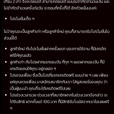
เทิร์น 2 เท่า จึงจะถอนได้ สามารถถอนได้ แบบไม่จำกัดจำนวนเงิน และ
ไม่จำกัดจำนวนครั้งต่อวัน จะถอนกี่ครั้งก็ได้ อีกด้วยนั่นเองค่ะ
โปรโมชั่นเด็ด ๆ
ไม่ว่าคุณจะเป็นลูกค้าเก่า หรือลูกค้าใหม่ คุณก็สามารถรับโปรโมชั่นใน
ส่วนนี้ได้
ลูกค้าใหม่ กับโปรโมชั่นฝากครั้งแรก ของการใช้งาน ก็มีเครดิต
ฟรีให้คุณแล้ว
ลูกค้าเก่า กับโปรฝากแรกของวัน ที่ทุก ๆ ยอดฝากของวัน ก็มี
เครดิตแถมให้คุณ อยู่ตลอด ๆ
โปรชวนเพื่อน ซึ่งเป็นโปรที่แจกเครดิตฟรี แบบง่าย ๆ เลย เพียง
แค่คุณชวนเพื่อน มาสมัครสมาชิกกับเรา ใส่ยูสเซอร์ของคุณ ว่า
เป็นผู้แนะนำ คุณก็จะได้เครดิตฟรีไปเลย
โปรช่วงเวลารวย ช่วงเวลาที่สมาชิกฝากในช่วงเวลาดังกล่าว จะ
ได้รับสิทธิ ฝากตั้งแต่ 100 บาท ก็มีสิทธิรับโบนัสจากเราไปเลยฟรี
ๆ