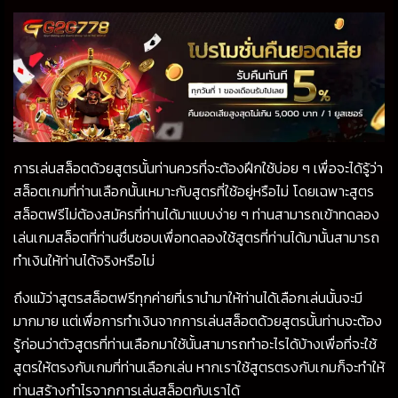
การเล่นสล็อตด้วยสูตรนั้นท่านควรที่จะต้องฝึกใช้บ่อย ๆ เพื่อจะได้รู้ว่า
สล็อตเกมที่ท่านเลือกนั้นเหมาะกับสูตรที่ใช้อยู่หรือไม่ โดยเฉพาะสูตร
สล็อตฟรีไม่ต้องสมัครที่ท่านได้มาแบบง่าย ๆ ท่านสามารถเข้าทดลอง
เล่นเกมสล็อตที่ท่านชื่นชอบเพื่อทดลองใช้สูตรที่ท่านได้มานั้นสามารถ
ทำเงินให้ท่านได้จริงหรือไม่
ถึงแม้ว่าสูตรสล็อตฟรีทุกค่ายที่เรานำมาให้ท่านได้เลือกเล่นนั้นจะมี
มากมาย แต่เพื่อการทำเงินจากการเล่นสล็อตด้วยสูตรนั้นท่านจะต้อง
รู้ก่อนว่าตัวสูตรที่ท่านเลือกมาใช้นั้นสามารถทำอะไรได้บ้างเพื่อที่จะใช้
สูตรให้ตรงกับเกมที่ท่านเลือกเล่น หากเราใช้สูตรตรงกับเกมก็จะทำให้
ท่านสร้างกำไรจากการเล่นสล็อตกับเราได้