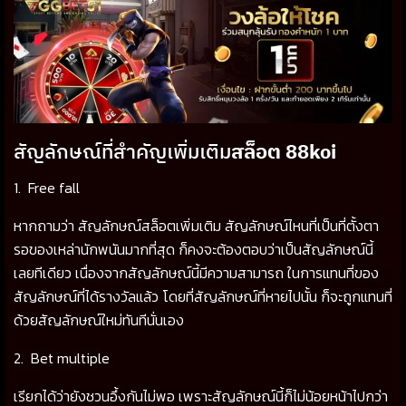
สัญลักษณ์ที่สำคัญเพิ่มเติม
สล็อต 88koi
1. Free fall
หากถามว่า สัญลักษณ์สล็อตเพิ่มเติม สัญลักษณ์ไหนที่เป็นที่ตั้งตา
รอของเหล่านักพนันมากที่สุด ก็คงจะต้องตอบว่าเป็นสัญลักษณ์นี้
เลยทีเดียว เนื่องจากสัญลักษณ์นี้มีความสามารถ ในการแทนที่ของ
สัญลักษณ์ที่ได้รางวัลแล้ว โดยที่สัญลักษณ์ที่หายไปนั้น ก็จะถูกแทนที่
ด้วยสัญลักษณ์ใหม่ทันทีนั่นเอง
2. Bet multiple
เรียกได้ว่ายังชวนอึ้งกันไม่พอ เพราะสัญลักษณ์นี้ก็ไม่น้อยหน้าไปกว่า