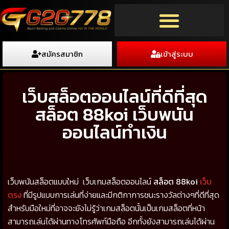
สมัครสมาชิก
เข้าสู่ระบบ
เว็บสล็อตออนไลน์ที่ดีที่สุด
สล็อต 88koi เว็บพนัน
ออนไลน์ทำเงิน
เว็บพนันสล็อตแบบใหม่ เว็บเกมสล็อตออนไลน์
สล็อต 88koi
เว็บ
ตรง
ที่มีรูปแบบการเล่นที่ง่ายและมีกติกาการชนะรางวัลต่างๆที่ดีที่สุด
สำหรับมือใหม่ที่อาจจะยังไม่รู้ว่าเกมสล็อตนั้นเป็นเกมสล็อตที่หน้า
สามารถเล่นได้ผ่านทางโทรศัพท์มือถือ อีกทั้งยังสามารถเล่นได้ผ่าน