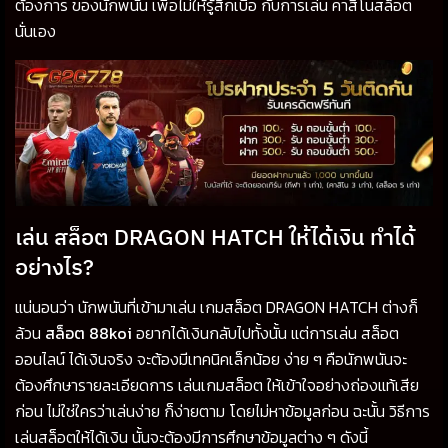
ต้องการ ของนักพนัน เพื่อไม่ให้รู้สึกเบื่อ กับการเล่น คาสิโนสล็อต
นั่นเอง
เล่น สล็อต DRAGON HATCH ให้ได้เงิน ทำได้
อย่างไร?
แน่นอนว่า นักพนันที่เข้ามาเล่น เกมสล็อต DRAGON HATCH ต่างก็
ล้วน
สล็อต 88koi
อยากได้เงินกลับไปทั้งนั้น แต่การเล่น สล็อต
ออนไลน์ ได้เงินจริง จะต้องมีเทคนิคเล็กน้อย ง่าย ๆ คือนักพนันจะ
ต้องศึกษารายละเอียดการ เล่นเกมสล็อต ให้เข้าใจอย่างถ่องแท้เสีย
ก่อน ไม่ใช่ใครว่าเล่นง่าย ก็ง่ายตาม โดยไม่หาข้อมูลก่อน ฉะนั้น วิธีการ
เล่นสล็อตให้ได้เงิน นั้นจะต้องมีการศึกษาข้อมูลต่าง ๆ ดังนี้