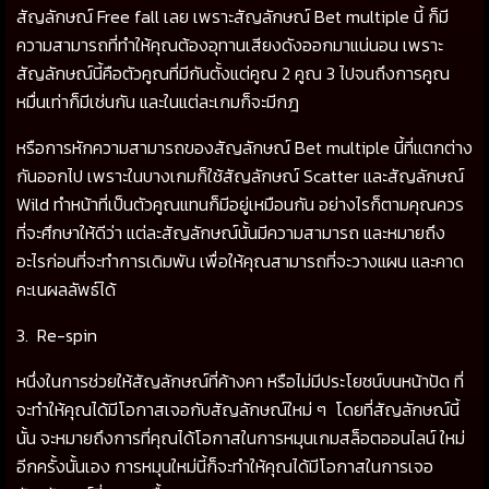
สัญลักษณ์ Free fall เลย เพราะสัญลักษณ์ Bet multiple นี้ ก็มี
ความสามารถที่ทำให้คุณต้องอุทานเสียงดังออกมาแน่นอน เพราะ
สัญลักษณ์นี้คือตัวคูณที่มีกันตั้งแต่คูณ 2 คูณ 3 ไปจนถึงการคูณ
หมื่นเท่าก็มีเช่นกัน และในแต่ละเกมก็จะมีกฎ
หรือการหักความสามารถของสัญลักษณ์ Bet multiple นี้ที่แตกต่าง
กันออกไป เพราะในบางเกมก็ใช้สัญลักษณ์ Scatter และสัญลักษณ์
Wild ทำหน้าที่เป็นตัวคูณแทนก็มีอยู่เหมือนกัน อย่างไรก็ตามคุณควร
ที่จะศึกษาให้ดีว่า แต่ละสัญลักษณ์นั้นมีความสามารถ และหมายถึง
อะไรก่อนที่จะทำการเดิมพัน เพื่อให้คุณสามารถที่จะวางแผน และคาด
คะเนผลลัพธ์ได้
3. Re-spin
หนึ่งในการช่วยให้สัญลักษณ์ที่ค้างคา หรือไม่มีประโยชน์บนหน้าปัด ที่
จะทำให้คุณได้มีโอกาสเจอกับสัญลักษณ์ใหม่ ๆ โดยที่สัญลักษณ์นี้
นั้น จะหมายถึงการที่คุณได้โอกาสในการหมุนเกมสล็อตออนไลน์ ใหม่
อีกครั้งนั้นเอง การหมุนใหม่นี้ก็จะทำให้คุณได้มีโอกาสในการเจอ