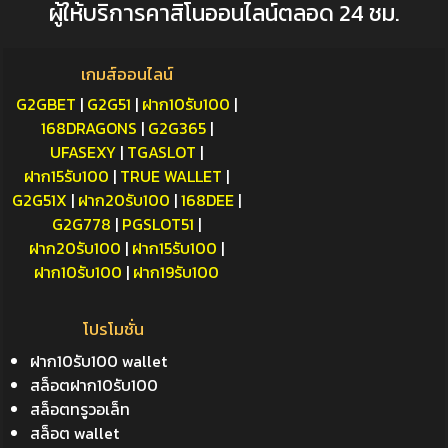
ผู้ให้บริการคาสิโนออนไลน์ตลอด 24 ชม.
เกมส์ออนไลน์
G2GBET
|
G2G51
|
ฝาก10รับ100
|
168DRAGONS
|
G2G365
|
UFASEXY
|
TGASLOT
|
ฝาก15รับ100
|
TRUE WALLET
|
G2G51X
|
ฝาก20รับ100
|
168DEE
|
G2G778
|
PGSLOT51
|
ฝาก20รับ100
|
ฝาก15รับ100
|
ฝาก10รับ100
|
ฝาก19รับ100
โปรโมชั่น
ฝาก10รับ100 wallet
สล็อตฝาก10รับ100
สล็อตทรูวอเล็ท
สล็อต wallet