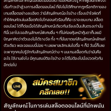
สัญลักษณ์สำคัญในสล็อตออนไลน์ ที่มือใหม่ควรรู้ หากผู้เล่นที่เพิ่งจะ
เริ่มก้าวเข้าสู่วงการสล็อตออนไลน์ ที่ยังไม่ได้ศึกษากฎหรือกติกาของ
เกมสล็อตอย่างละเอียด ว่ามีสัญลักษณ์อะไรบ้าง เรื่องเข้าใจผิดที่
ทำให้คนหัดเล่นสล็อตคิดไปไกลจนหัวร้อนก็คือ เราจะชนะเกม สล็อต
ออนไลน์ ได้ก็ต่อเมื่อได้สัญลักษณ์เดียวกันเรียงเป็นเส้นตรงเท่านั้น
ทีนี้เวลาไปเจอสัญลักษณ์พิเศษอื่น ๆ ที่ไม่ค่อยคุ้นหน้าคุ้นตาก็เลยมี
ปัญหาคิดว่าตัวเองไม่ได้รางวัล ทั้ง ๆ ที่มันขาดแค่สัญลักษณ์หลักแค่
ตัวเดียว พอเจอแบบนี้บ่อย ๆ เลยพาลเลิกเล่นไปดื้อ ๆ ก็มี วันนี้ก็เลย
จะพาทุกคนไปรู้จักกับสัญลักษณ์ต่าง ๆ บนเกมสล็อตกันว่ามันคือ
อะไร ใช้งานยังไง มีคุณสมบัติอะไรบ้าง จะได้ไม่ต้องไปนั่งปวดหัวกัน
อีกต่อไป
สัญลักษณ์ในการเล่นสล็อตออนไลน์ที่นักพนัน