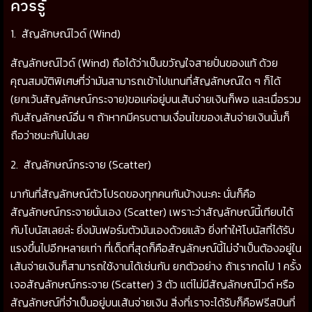
ควรรู้
1. สัญลักษณ์ไวด์ (Wind)
สัญลักษณ์ไวด์ (Wind) ถือได้ว่าเป็นขวัญใจสายปั่นของแท้ ด้วย
คุณสมบัติพิเศษที่ว่ามันสามารถเข้าไปแทนที่สัญลักษณ์ใด ๆ ก็ได้
(ยกเว้นสัญลักษณ์กระจาย)ขอแค่อยู่บนเส้นจ่ายเงินก็พอ และเมื่อรวม
กับสัญลักษณ์อื่น ๆ ถ้าหากมีครบตามเงื่อนไขของเส้นจ่ายเงินนั้นก็
ถือว่าชนะกันไปเลย
2. สัญลักษณ์กระจาย (Scatter)
มากันที่สัญลักษณ์ตัวโปรดของทุกคนกันบ้างนะคะ นั่นก็คือ
สัญลักษณ์กระจายนั่นเอง (Scatter) เพราะว่าสัญลักษณ์นี้เทียบได้
กับโบนัสเลยล่ะ ยิ่งมันฟอร์มตัวมันเองด้วยแล้ว ยิ่งทำให้โบนัสที่ได้รับ
แรงขึ้นไปอีกหลายเท่า ที่เด็ดที่สุดก็คือสัญลักษณ์นี้ไม่จำเป็นต้องอยู่ใน
เส้นจ่ายเงินก็สามารถใช้งานได้เช่นกัน ยกตัวอย่าง ถ้าเรากดไป 1 ครั้ง
เจอสัญลักษณ์กระจาย (Scatter) 3 ตัว แต่ไม่มีสัญลักษณ์ไวด์ หรือ
สัญลักษณ์ที่จำเป็นอยู่บนเส้นจ่ายเงิน สิ่งที่เราจะได้รับก็คือฟรีสปินที่