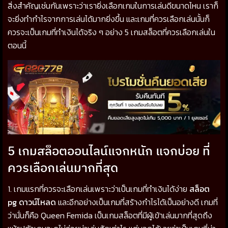
สิ่งสำคัญเช่นกันเพราะว่าเรายิ่งเลือกเกมในการเล่นดีขนาดไหน เราก็
จะยิ่งทำกำไรจากการเล่นได้มากยิ่งขึ้น และเกมที่ควรเลือกเล่นนั้นก็
ควรจะเป็นเกมที่ทำเงินได้จริง ๆ อย่าง 5 เกมสล็อตที่ควรเลือกเล่นใน
ตอนนี้
5 เกมสล็อตออนไลน์แจกหนัก แจกบ่อย ที่
ควรเลือกเล่นมากที่สุด
1. เกมแรกที่ควรจะเลือกเล่นเพราะว่าเป็นเกมที่ทำเงินได้ง่าย
สล็อต
pg ดาวน์โหลด
และอีกอย่างเป็นเกมที่สร้างกำไรได้เป็นอย่างดี เกมที่
ว่านั่นก็คือ Queen Femida เป็นเกมสล็อตที่มีผู้เข้าเล่นมากที่สุดถึง