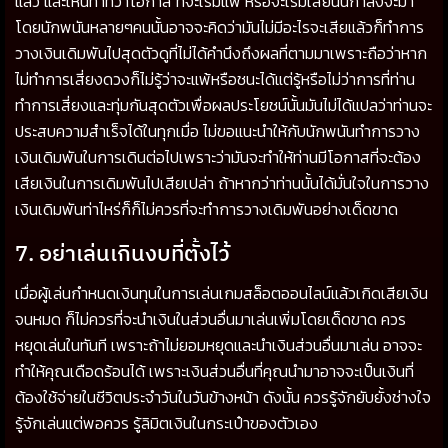
แล้ว และเห็นท่าทีว่าโอกาส ที่จะเริ่มแพ้ หรือจะเริ่มเสียนั้นกำลังจะมา
โดยนักพนันหลายๆคนนั้นอาจจะคิดว่ามันไม่มีอะไรจะเสียแล้วก็ทำการ
วางเงินเดิมพันไปสุดตัวดูที่ไม่ได้คำนึงถึงผลที่ตามมาเพราะถือว่าหาก
ไม่ทำการเสี่ยงดวงก็ไม่รู้ว่าจะแพ้หรือชนะได้แต่รู้หรือไม่ว่าการที่ท่าน
ทำการเสี่ยงและทุ่มกันสุดตัวเพื่อผลประโยชน์นั้นมันไม่ได้แปลว่าท่านจะ
ประสบความสำเร็จได้ในทุกเมื่อ ไม่ขอแนะนำให้กับนักพนันทำการวาง
เงินเดิมพันในการเดินต่อไปเพราะว่ามันจะทำให้ท่านมีโอกาสที่จะต้อง
เสียเงินในการเดิมพันไปเสียเปล่า ถ้าหากว่าท่านนั้นได้มั่นใจในการวาง
เงินเดิมพันท่าไหร่ก็ก็ไม่ควรที่จะทำการวางเดิมพันอย่างเด็ดขาด
7. อย่าเล่นเกินงบที่ตั้งไว้
เมื่อผู้เล่นกำหนดเงินทุนในการเล่นเกมสล็อตออนไลน์แล้วเกิดเสียเงิน
จนหมด ก็ไม่ควรที่จะนำเงินในส่วนอื่นมาเล่นเพิ่มโดยเด็ดขาด ควร
หยุดเล่นในทันที เพราะถ้าไม่ยอมหยุดและนำเงินส่วนอื่นมาเล่น อาจจะ
ทำให้คุณเดือดร้อนได้ เพราะเงินส่วนอื่นที่คุณนำมาอาจจะเป็นเงินที่
ต้องใช้จ่ายในชีวิตประจำวันในวันข้างหน้า ดังนั้น ควรรู้จักยับยั้งช่างใจ
รู้จักเล่นแต่พอควร รู้ลิมิตเงินในกระเป๋าของตัวเอง