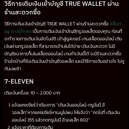
วิธีการเติมเงินเข้าบัญชี TRUE WALLET ผ่าน
ร้านสะดวกซื้อ
วิธีการเติมเงินเข้าบัญชี TRUE WALLET ผ่านร้านสะดวกซื้อ
สล็อต
pg ดาวน์โหลด
เป็นการเติมเงินเข้าบัญชีทรูวอลเล็ตของคุณ ก่อนที่
จะทำรายการเติมเงินอัตโนมัติ เข้าสู่ยูสเซอร์ เกมสล็อตออนไลน์ เติม
เงินผ่านทรูวอลเล็ต ที่สามารถเข้าเล่นได้ง่าย เติมเงินสะดวก ไม่มี
บัญชีธนาคารก็เล่นสล็อตออนไลน์ เกมทำเงินนี้ได้ จะมีร้านสะดวกซื้อ
ร้านใดบ้างที่รับเติมเงินเข้าบัญชีวอลเล็ต และมีวิธีการเติมอย่างไร ไปดู
กันเลยจ้า
7-ELEVEN
เติมเงินครั้งละ 10 – 2,000 บาท
แจ้งแคชเชียร์ว่าต้องการ “เติมเงินออนไลน์-ทรูมันนี่ อี
วอลเล็ท”หากแคชเชียร์หาเมนูไม่พบ ให้แจ้งว่า “กดไปที่ เติมเงิน
ออนไลน์ 355 แล้วกดทรูมันนี่ อีวอลเล็ท 802″
แจ้งราคาที่ต้องการเติม