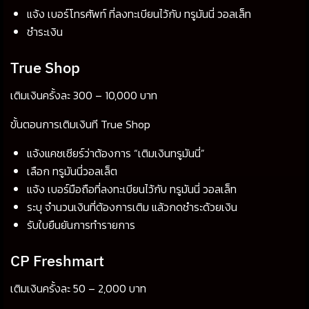
แจ้ง เบอร์โทรศัพท์ ที่ลงทะเบียนไว้กับ ทรูมันนี่ วอลเล็ท
ชำระเงิน
True Shop
เติมเงินครั้งละ 300 – 10,000 บาท
ขั้นตอนการเติมเงินที True Shop
แจ้งแคชเชียร์ว่าต้องการ “เติมเงินทรูมันนี่”
เลือก ทรูมันนี่วอลเล็ต
แจ้ง เบอร์มือถือที่ลงทะเบียนไว้กับ ทรูมันนี่ วอลเล็ท
ระบุ จำนวนเงินที่ต้องการเติม แล้วกดชำระด้วยเงิน
รับใบยืนยันการทำรายการ
CP Freshmart
เติมเงินครั้งละ 50 – 2,000 บาท