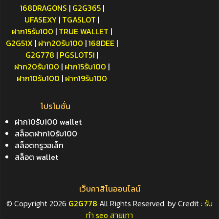
168DRAGONS
|
G2G365
|
UFASEXY
|
TGASLOT
|
ฝาก15รับ100
|
TRUE WALLET
|
G2G51X
|
ฝาก20รับ100
|
168DEE
|
G2G778
|
PGSLOT51
|
ฝาก20รับ100
|
ฝาก15รับ100
|
ฝาก10รับ100
|
ฝาก19รับ100
โปรโมชั่น
ฝาก10รับ100 wallet
สล็อตฝาก10รับ100
สล็อตทรูวอเล็ท
สล็อต wallet
เว็บคาสิโนออนไลน์
© Copyright 2026
G2G778
All Rights Reserved. by Credit :
รับ
ทำ seo สายเทา