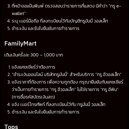
ที่หน้าจอแป้นพิมพ์ ตรวจสอบว่ารายการที่แสดง มีคำว่า “ทรู e-
wallet”
ระบุ เบอร์มือถือ ที่ลงทะเบียนไว้กับบัญชีทรูมันนี่ วอลเล็ท
ชำระเงิน และรับใบยืนยันการทำรายการ
FamilyMart
เติมเงินครั้งละ 300 – 1,000 บาท
แจ้งแคชเชียร์ว่าต้องการ
“ชำระเงินออนไลน์ บริษัททรูมันนี่” สำหรับบริการ “ทรู อีวอลเล็ท”
แจ้งราคาที่ต้องการ เพื่อความถูกต้อง กรุณายืนยันกับแคชเชียร์
ว่าเป็นการทำรายการ “ทรู อีวอลเล็ท” ไม่ใช่รายการ “ทรู อีพิน”
(การซื้อรหัสบัตรเงินสด)
แจ้ง เบอร์โทรศัพท์ ที่ลงทะเบียนไว้กับ ทรูมันนี่ วอลเล็ท
ชำระเงิน และรับใบยืนยันการทำรายการ
Tops