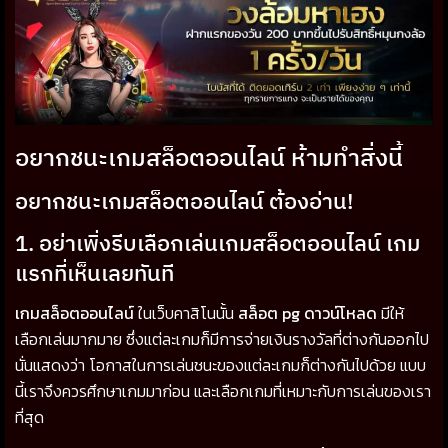
อยากชนะเกมสล็อตออนไลน์ ห้ามทำสิ่งนี้
อยากชนะเกมสล็อตออนไลน์ ต้องอ่าน!
1. อย่าเพิ่งรีบเลือกเล่นเกมสล็อตออนไลน์ เกม
แรกที่เห็นเลยทันที
เกมสล็อตออนไลน์
ในเว็บคาสิโนนั้น
สล็อต pg ดาวน์โหลด
มีให้
เลือกเล่นมากมาย ซึ่งแต่ละเกมก็มีการจ่ายเงินรางวัลที่ต่างกันออกไป
นั่นแสดงว่า โอกาสในการเล่นชนะของแต่ละเกมก็ต่างกันไปด้วย แบบ
นี้เราจึงควรศึกษาเกมมาก่อน และเลือกเกมที่เหมาะกับการเล่นของเรา
ที่สุด