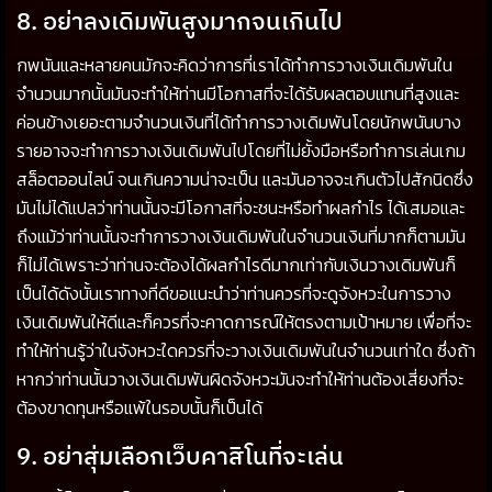
8. อย่าลงเดิมพันสูงมากจนเกินไป
กพนันและหลายคนมักจะคิดว่าการที่เราได้ทำการวางเงินเดิมพันใน
จำนวนมากนั้นมันจะทำให้ท่านมีโอกาสที่จะได้รับผลตอบแทนที่สูงและ
ค่อนข้างเยอะตามจำนวนเงินที่ได้ทำการวางเดิมพันโดยนักพนันบาง
รายอาจจะทำการวางเงินเดิมพันไปโดยที่ไม่ยั้งมือหรือทำการเล่นเกม
สล็อตออนไลน์ จนเกินความน่าจะเป็น และมันอาจจะเกินตัวไปสักนิดซึ่ง
มันไม่ได้แปลว่าท่านนั้นจะมีโอกาสที่จะชนะหรือทำผลกำไร ได้เสมอและ
ถึงแม้ว่าท่านนั้นจะทำการวางเงินเดิมพันในจำนวนเงินที่มากก็ตามมัน
ก็ไม่ได้เพราะว่าท่านจะต้องได้ผลกำไรดีมากเท่ากับเงินวางเดิมพันก็
เป็นได้ดังนั้นเราทางที่ดีขอแนะนำว่าท่านควรที่จะดูจังหวะในการวาง
เงินเดิมพันให้ดีและก็ควรที่จะคาดการณ์ให้ตรงตามเป้าหมาย เพื่อที่จะ
ทำให้ท่านรู้ว่าในจังหวะใดควรที่จะวางเงินเดิมพันในจำนวนเท่าใด ซึ่งถ้า
หากว่าท่านนั้นวางเงินเดิมพันผิดจังหวะมันจะทำให้ท่านต้องเสี่ยงที่จะ
ต้องขาดทุนหรือแพ้ในรอบนั้นก็เป็นได้
9. อย่าสุ่มเลือกเว็บคาสิโนที่จะเล่น