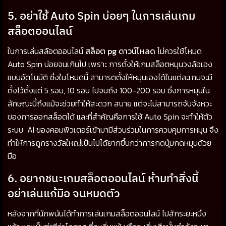
5. อย่าใช้ Auto Spin บ่อยๆ ในการเล่นเกม
สล็อตออนไลน์
ในการเล่นสล้อตออนไลน์
สล็อต pg ดาวน์โหลด
ไม่ควรใช้โหมด
Auto Spin บ่อยจนเกินไป เพราะ การตั้งให้เกมสล็อตหมุนวงล้อเอง
แบบอัตโนมัติ ซึ่งในโหมดนี้ สามารตตั้งให้หมุนเองได้ในแต่ละเกมจะมี
ตั้งไว้ตั้งแต่ 5 รอบ, 10 รอบ ไปจนถึง 100-200 รอบ ซึ่งการหมุนใน
ลักษณะนี้ถึงแม้จะช่วยทำให้สะดวก สบาย แต่จะไม่สามารถจับจังหวะ
ของการออกสล็อตได้ และที่สำคัญคือการใช้ Auto Spin จะทำให้ตัว
ระบบ AI ของคอมพิวเตอร์เข้ามามีส่วนร่วมในการควบคุมการหมุน จึง
ทำให้การถูกรางวัลใหญ่เป็นไปได้ยากขึ้นกว่าการกดปุ่มกดหมุนด้วย
มือ
6. อยากชนะเกมสล็อตออนไลน์ ห้ามทำสิ่งนี้ ​
อย่าเล่นแก้มือ จนหมดตัว
หลังจากที่นักพนันได้ทำการเล่นเกมสล็อตออนไลน์ ไปสักระยะหนึ่ง