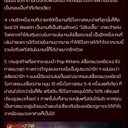
นั่นเอง แต่ถ้าท่านดวงดีได้ฟรีสปินจากเกมนี้อาจจะทำให้ท่านได้เงิน
เป็นกอบเป็นกำที่เดียวเชียว
4. เกมอีกหนึ่งเกมที่เรายกให้เป็นเกมที่มีโอกาสชนะง่ายที่สุดนั้นก็คือ
God Of Wealth เป็นเกมที่เป็นสัญลักษณ์ “ไฉ่ซิงเอี๊ยะ” เทพเจ้าแห่ง
โชคลาภทำให้เสริมดวงในการเล่นเกมส์สล็อตเกมนี้ เป็นอีกหนึ่งเกมที่
เล่นง่ายเพราะมีตัวช่วยในเกมมากมาย ทำให้มีโอกาสได้กำไรจากเกมนี้
รวมไปถึงฟรีสปินในเกมนี้ก็ได้ง่ายมากอีกด้วย
5. เกมสุดท้ายที่อยากจะแนะนำ Pop Kittens สล็อตแมวเหมียวเอาใจ
ทาสแมวสุด ๆ เพราะตัวรูปแบบเกมนั่นเป็นรูปแมวน่ารัก ๆ แน่นอนว่า
สล้อตน่ารัก ๆ แบบนี้ต้องน่าเล่นเป็นอย่างมากและสล็อตแมวเหมียวมี
โอกาสชนะสล็อตง่าย หมุน 10 ครั้งโอกาสชนะ 5-6 ครั้งเลยทีเดียว ที่
น่าสนใจไปกว่านั่นก็คือ ฟรีสปิน ที่มีโอกาสหมุนได้ถึง 50% เพียงแค่
เรียงรูปแมวตั้งแต่ 3 ภาพขึ้นไปก็สามารถลุ้นฟรีสปินได้แล้ว หากคุณ
เป็นทาสแมวอยู่แล้วแนะนำลองไปเสี่ยงกับน้องเหมียวดูอาจจะได้กำไร
จากน้องแมวมหาศาลก็เป็นได้