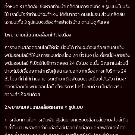
ทั้งหมด 3 เคล็ดลับ ซึ่งหากท่านนำเคล็ดลับการเล่นทั้ง 3 รูปแบบไปปรับ
ใช้ เรามั่นใจว่าท่านน่าจะทำเงิน ได้ดีมากว่าเดิมแน่นอน ส่วนเคล็ดลับ
เอาชนะทั้ง 3 รูปแบบจะต้องทำอย่างไรบ้าง ตามไปดูกันเลย
1.พยายามเล่นเกมสล็อตให้ต่อเนื่อง
การจะเล่นสล็อตออนไลน์ให้ต่อเนื่องได้ ท่านจะต้องเลือกเล่นกับเว็บ
พนันออนไลน์ที่ให้บริการแบบต่อเนื่อง 24 ชั่วโมง ซึ่งเดี๋ยวนี้มีหลายเว็บ
พนันออนไลน์ ที่เปิดให้บริการตลอด 24 ชั่วโมง ฉะนั้น ปัญหาในส่วนนี้
น่าจะไม่ใช่เรื่องยากสำหรับผู้เล่น และนอกจากเรื่องการให้บริการ 24
ชั่วโมง ที่ทำให้ท่านสามารถเข้ามาเดิมพันแบบต่อเนื่องได้แล้ว ท่านจะ
ต้องเลือกเว็บพนันออนไลน์ ที่ให้บริการโปรโมชั่นดี ๆ เป็นสิ่งเสริม
ความสำเร็จกันด้วย
2.พยายามเล่นเกมสล็อตหลาย ๆ รูปแบบ
การเลือกเกมในการเดิมพัน ผู้เล่นบางคนชอบเลือกเล่นเกมสไตล์เดิม
ๆ ซ้ำไปมา เพราะคิดว่านั่นคือสิ่งที่ปลอดภัยที่สุด และเซฟตัวเองได้ดี