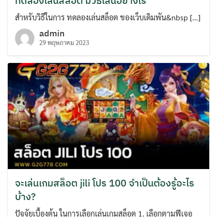
ทดลองเล่นสล็อต มีวิธีเล่นอย่างไร
สำหรับวิธีในการ ทดลองเล่นสล็อต ของเว็บเดิมพัน&nbsp […]
admin
29 พฤษภาคม 2023
จะเล่นเกมสล็อต jili โปร 100 จำเป็นต้องรู้อะไร
บ้าง?
ปัจจัยเบื้องต้น ในการเลือกเล่นเกมสล็อต 1. เลือกตามฟีเจอ