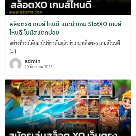
สล็อตxo เกมส์ไหนดี แนะนำเกม SlotXO เกมส์
ไหนดี โบนัสแตกบ่อย
อย่างที่เราได้บอกไปข้างต้นแล้วว่าเกม สล็อตxo เกมส์ไหนดี
[…]
admin
10 มิถุนายน 2023