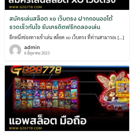
สมัครเล่นสล็อต xo เว็บตรง ฝากถอนออโต้
รวดเร็วทันใจ รับเครดิตฟรีทดลองเล่น
อีกหนึ่งช่องทางเข้าเล่น สล็อต xo เว็บตรง ที่ท่านสามารถเ […]
admin
6 มิถุนายน 2023