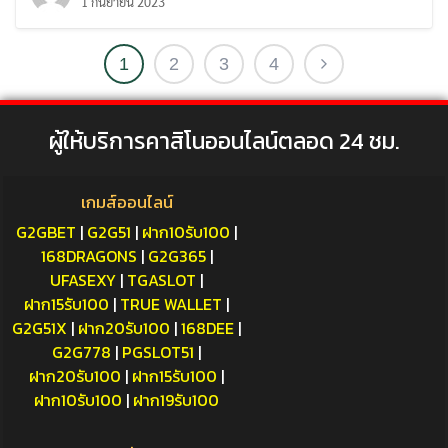
1 กันยายน 2023
1
2
3
4
ผู้ให้บริการคาสิโนออนไลน์ตลอด 24 ชม.
เกมส์ออนไลน์
G2GBET
|
G2G51
|
ฝาก10รับ100
|
168DRAGONS
|
G2G365
|
UFASEXY
|
TGASLOT
|
ฝาก15รับ100
|
TRUE WALLET
|
G2G51X
|
ฝาก20รับ100
|
168DEE
|
G2G778
|
PGSLOT51
|
ฝาก20รับ100
|
ฝาก15รับ100
|
ฝาก10รับ100
|
ฝาก19รับ100