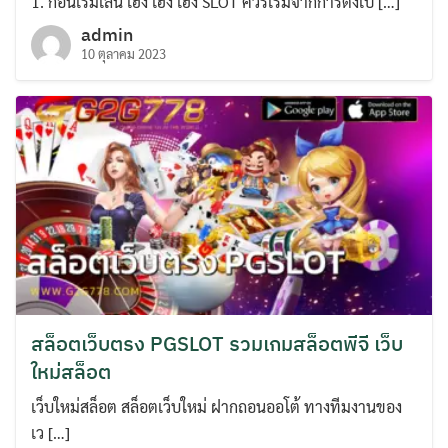
1. ก่อนเริ่มเล่น เฮง เฮง เฮง SLOT ควรเริ่มจากการตั้งเป้ […]
admin
10 ตุลาคม 2023
สล็อตเว็บตรง PGSLOT รวมเกมสล็อตพีจี เว็บ
ใหม่สล็อต
เว็บใหม่สล็อต สล็อตเว็บใหม่ ฝากถอนออโต้ ทางทีมงานของ
เว […]