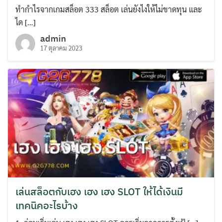
ทำกำไรจากเกมสล็อต 333 สล็อต เล่นยังไงให้ไม่ขาดทุน และ
ได […]
admin
17 ตุลาคม 2023
เล่นสล็อตกับเฮง เฮง เฮง SLOT ให้ได้เงินมี
เทคนิคอะไรบ้าง