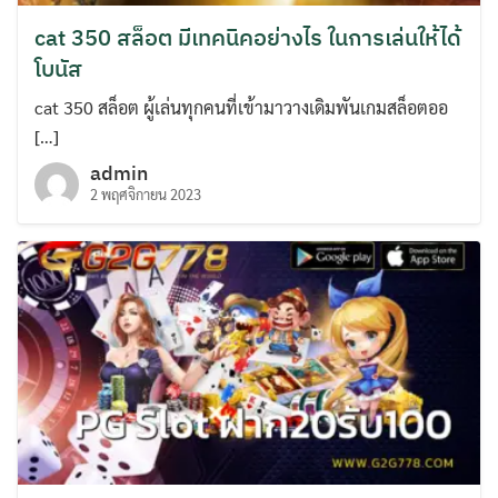
cat 350 สล็อต มีเทคนิคอย่างไร ในการเล่นให้ได้
โบนัส
cat 350 สล็อต ผู้เล่นทุกคนที่เข้ามาวางเดิมพันเกมสล็อตออ
[…]
admin
2 พฤศจิกายน 2023