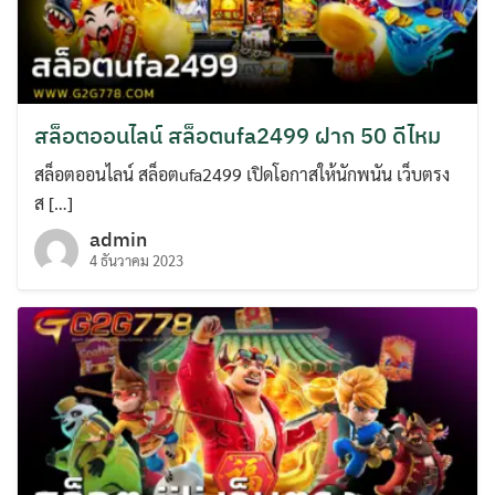
สล็อตออนไลน์ สล็อตufa2499 ฝาก 50 ดีไหม
สล็อตออนไลน์ สล็อตufa2499 เปิดโอกาสให้นักพนัน เว็บตรง
ส […]
admin
4 ธันวาคม 2023